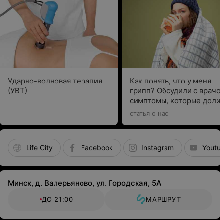
Ударно-волновая терапия
Как понять, что у меня
(УВТ)
грипп? Обсудили с врач
симптомы, которые дол
насторожить
статья о нас
Life City
Facebook
Instagram
Yout
Минск, д. Валерьяново, ул. Городская, 5А
ДО 21:00
МАРШРУТ