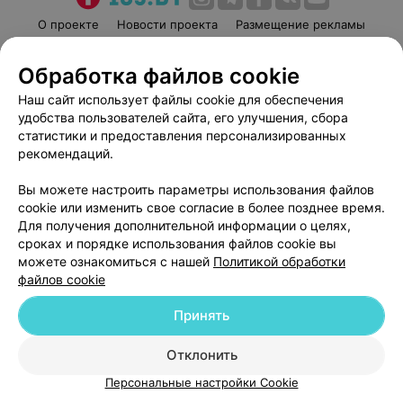
О проекте
Новости проекта
Размещение рекламы
Медицинский маркетинг
Публичный договор
Обработка файлов cookie
Пользовательское соглашение
Способы оплаты
Наш сайт использует файлы cookie для обеспечения
Вакансии
Партнеры
удобства пользователей сайта, его улучшения, сбора
Написать руководителю 103.by
статистики и предоставления персонализированных
Написать в поддержку
рекомендаций.
Персональные настройки cookie
Вы можете настроить параметры использования файлов
Обработка персональных данных
cookie или изменить свое согласие в более позднее время.
Для получения дополнительной информации о целях,
сроках и порядке использования файлов cookie вы
можете ознакомиться с нашей
Политикой обработки
файлов cookie
Принять
© 2026 ООО «Артокс Лаб», УНП 191700409
| 220012, Республика Беларусь,
г. Минск, улица Толбухина, 2, пом. 16 | help@103.by
Отклонить
Служба поддержки
+375 291212755
Персональные настройки Cookie