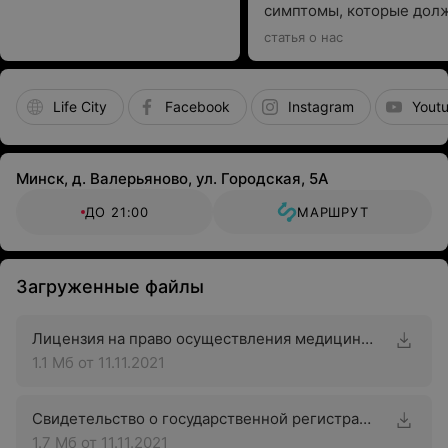
симптомы, которые дол
насторожить
статья о нас
Life City
Facebook
Instagram
Yout
Минск, д. Валерьяново, ул. Городская, 5А
ДО 21:00
МАРШРУТ
Загруженные файлы
Лицензия на право осуществления медицинской деятельности
1.1 Мб
от 11.11.2021
Свидетельство о государственной регистрации
1.7 Мб
от 11.11.2021