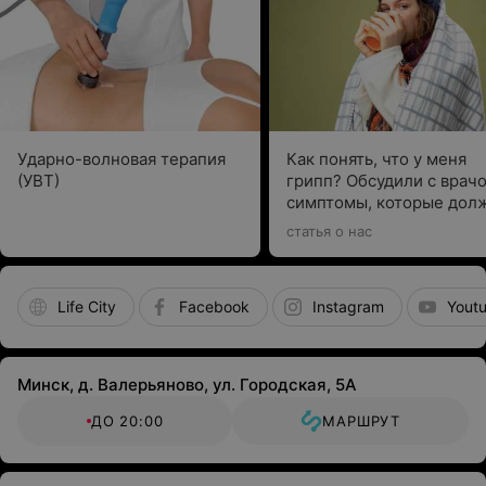
Ударно-волновая терапия
Как понять, что у меня
(УВТ)
грипп? Обсудили с врач
симптомы, которые дол
насторожить
статья о нас
Life City
Facebook
Instagram
Yout
Минск, д. Валерьяново, ул. Городская, 5А
ДО 20:00
МАРШРУТ