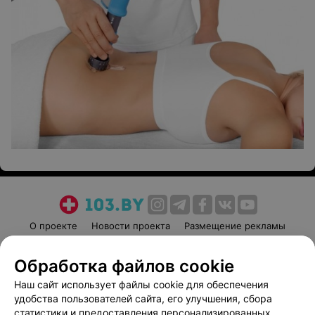
О проекте
Новости проекта
Размещение рекламы
Медицинский маркетинг
Публичный договор
Обработка файлов cookie
Пользовательское соглашение
Способы оплаты
Наш сайт использует файлы cookie для обеспечения
Вакансии
Партнеры
удобства пользователей сайта, его улучшения, сбора
Написать руководителю 103.by
статистики и предоставления персонализированных