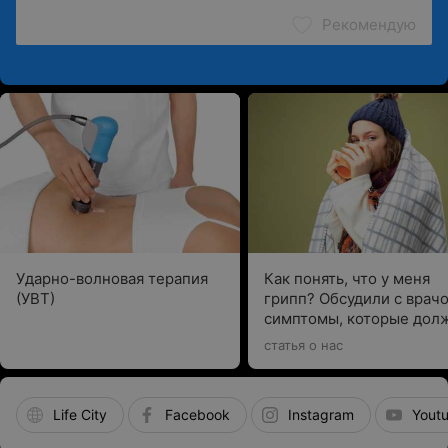
Рекомендую
Ударно-волновая терапия
Как понять, что у меня
(УВТ)
грипп? Обсудили с врач
симптомы, которые дол
насторожить
статья о нас
Life City
Facebook
Instagram
Yout