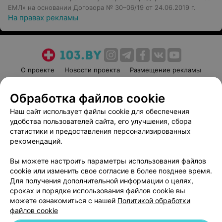
ЕМЛ» на основании Договора № 30–06/19 от 24.06.2019 г.
На правах рекламы
О проекте
Новости проекта
Размещение рекламы
Медицинский маркетинг
Публичный договор
Обработка файлов cookie
Пользовательское соглашение
Способы оплаты
Наш сайт использует файлы cookie для обеспечения
Вакансии
Партнеры
удобства пользователей сайта, его улучшения, сбора
Написать руководителю 103.by
статистики и предоставления персонализированных
Написать в поддержку
рекомендаций.
Персональные настройки cookie
Вы можете настроить параметры использования файлов
Обработка персональных данных
cookie или изменить свое согласие в более позднее время.
Для получения дополнительной информации о целях,
сроках и порядке использования файлов cookie вы
можете ознакомиться с нашей
Политикой обработки
файлов cookie