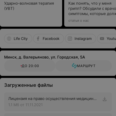
Ударно-волновая терапия
Как понять, что у меня
(УВТ)
грипп? Обсудили с врач
симптомы, которые дол
насторожить
статья о нас
Life City
Facebook
Instagram
Yout
Минск, д. Валерьяново, ул. Городская, 5А
ДО 20:00
МАРШРУТ
Загруженные файлы
Лицензия на право осуществления медицинской деятельности
1.1 Мб
от 11.11.2021