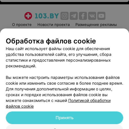
О проекте
Новости проекта
Размещение рекламы
Медицинский маркетинг
Публичный договор
Обработка файлов cookie
Пользовательское соглашение
Способы оплаты
Наш сайт использует файлы cookie для обеспечения
Вакансии
Партнеры
удобства пользователей сайта, его улучшения, сбора
Написать руководителю 103.by
статистики и предоставления персонализированных
Написать в поддержку
рекомендаций.
Персональные настройки cookie
Вы можете настроить параметры использования файлов
Обработка персональных данных
cookie или изменить свое согласие в более позднее время.
Для получения дополнительной информации о целях,
сроках и порядке использования файлов cookie вы
можете ознакомиться с нашей
Политикой обработки
файлов cookie
Принять
© 2026 ООО «Артокс Лаб», УНП 191700409
| 220012, Республика Беларусь,
г. Минск, улица Толбухина, 2, пом. 16 | help@103.by