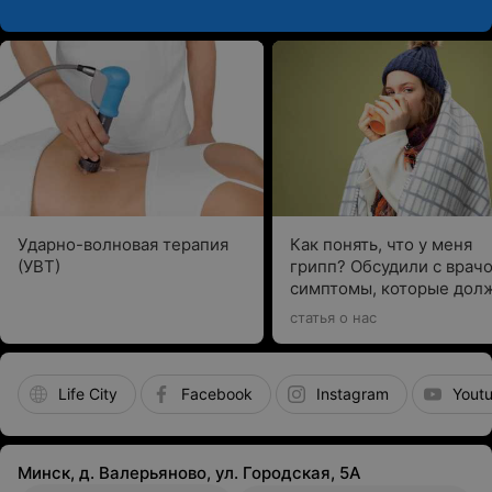
Ударно-волновая терапия
Как понять, что у меня
(УВТ)
грипп? Обсудили с врач
симптомы, которые дол
насторожить
статья о нас
Life City
Facebook
Instagram
Yout
Минск, д. Валерьяново, ул. Городская, 5А