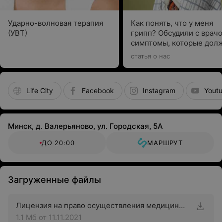
Ударно-волновая терапия
Как понять, что у меня
(УВТ)
грипп? Обсудили с врач
симптомы, которые дол
насторожить
статья о нас
Life City
Facebook
Instagram
Yout
Минск, д. Валерьяново, ул. Городская, 5А
ДО 20:00
МАРШРУТ
Загруженные файлы
Лицензия на право осуществления медицинской деятельности
1.1 Мб
от 11.11.2021