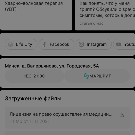
Ударно-волновая терапия
Как понять, что у меня
(УВТ)
грипп? Обсудили с врач
симптомы, которые дол
насторожить
статья о нас
Life City
Facebook
Instagram
Yout
Минск, д. Валерьяново, ул. Городская, 5А
ДО 21:00
МАРШРУТ
Загруженные файлы
Лицензия на право осуществления медицинской деятельности
1.1 Мб
от 11.11.2021