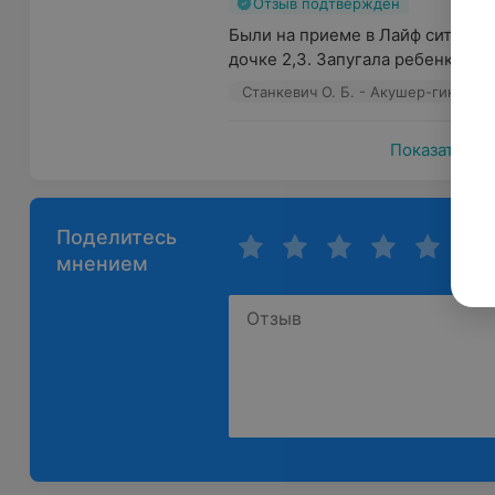
Отзыв подтвержден
Были на приеме в Лайф сити мед 
дочке 2,3. Запугала ребенка во 
Станкевич О. Б. - Акушер-гинекол
Показать ещ
Поделитесь
мнением