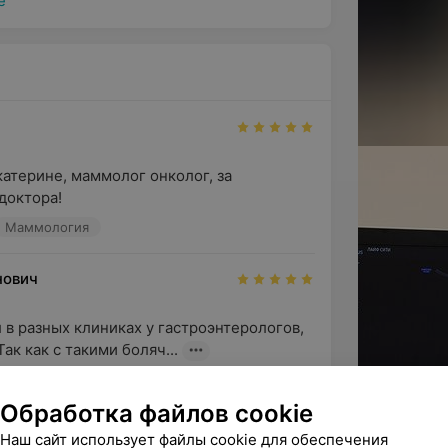
ё
терине, маммолог онколог, за 
доктора!
Маммология
нович
в разных клиниках у гастроэнтерологов, 
к как с такими боляч...
г
Обработка файлов cookie
Наш сайт использует файлы cookie для обеспечения