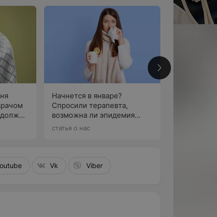
3
еня
Начнется в январе?
врачом
Спросили терапевта,
 должны
возможна ли эпидемия
По
гриппа и ковида в этом
статья о нас
сезоне
outube
Vk
Viber