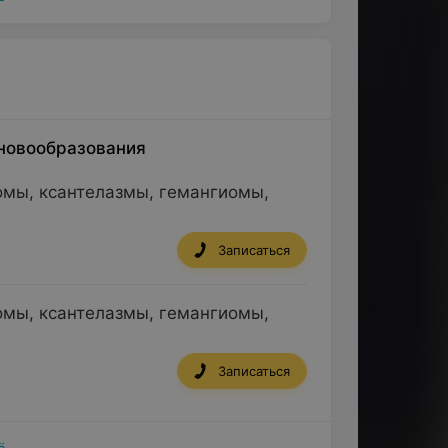
новообразования
омы, ксантелазмы, гемангиомы,
Записаться
омы, ксантелазмы, гемангиомы,
Записаться