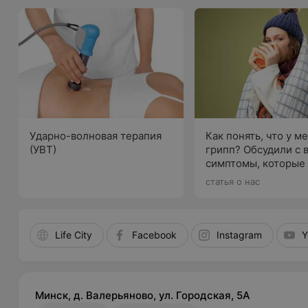
Ударно-волновая терапия
Как понять, что у м
(УВТ)
грипп? Обсудили с 
симптомы, которые
насторожить
статья о нас
Life City
Facebook
Instagram
Y
Минск, д. Валерьяново, ул. Городская, 5А