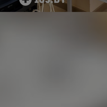
5 фото
362 отзыва
смотреть
Почитать